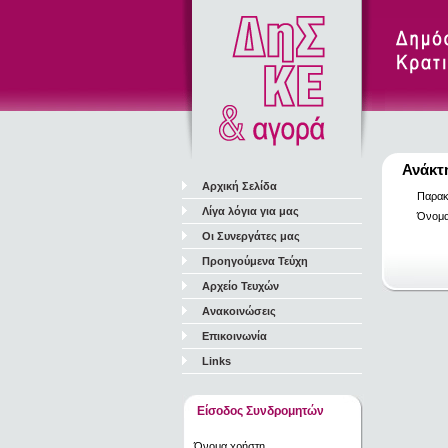
Ανάκτ
Αρχική Σελίδα
Παρακ
Λίγα λόγια για μας
Όνομα
Οι Συνεργάτες μας
Προηγούμενα Τεύχη
Αρχείο Τευχών
Ανακοινώσεις
Επικοινωνία
Links
Είσοδος Συνδρομητών
Όνομα χρήστη