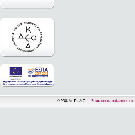
© 2008 Μο.Πα.Δι.Σ |
Σημαντική ανακοίνωση νομικ