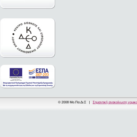
© 2008 Μο.Πα.Δι.Σ |
Σημαντική ανακοίνωση νομικ