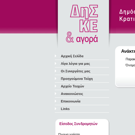
Ανάκτ
Αρχική Σελίδα
Παρακ
Λίγα λόγια για μας
Όνομα
Οι Συνεργάτες μας
Προηγούμενα Τεύχη
Αρχείο Τευχών
Ανακοινώσεις
Επικοινωνία
Links
Είσοδος Συνδρομητών
Όνομα χρήστη