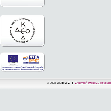
© 2008 Μο.Πα.Δι.Σ |
Σημαντική ανακοίνωση νομικ