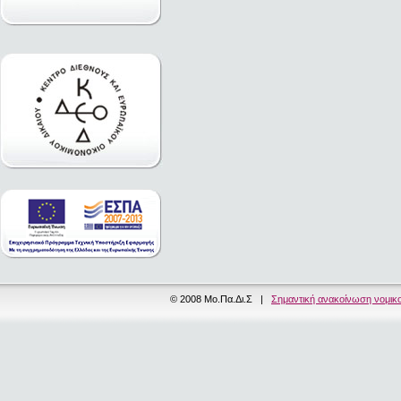
© 2008 Μο.Πα.Δι.Σ |
Σημαντική ανακοίνωση νομικ