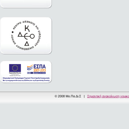
© 2008 Μο.Πα.Δι.Σ |
Σημαντική ανακοίνωση νομικ