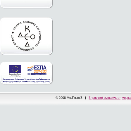
© 2008 Μο.Πα.Δι.Σ |
Σημαντική ανακοίνωση νομικ