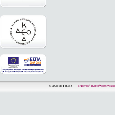
© 2008 Μο.Πα.Δι.Σ |
Σημαντική ανακοίνωση νομικ