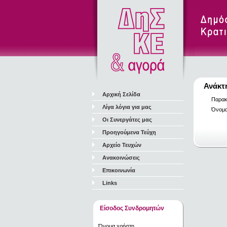
Ανάκτ
Αρχική Σελίδα
Παρακ
Λίγα λόγια για μας
Όνομα
Οι Συνεργάτες μας
Προηγούμενα Τεύχη
Αρχείο Τευχών
Ανακοινώσεις
Επικοινωνία
Links
Είσοδος Συνδρομητών
Όνομα χρήστη