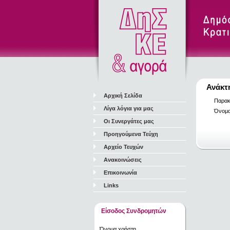
Ανάκτ
Αρχική Σελίδα
Παρακ
Λίγα λόγια για μας
Όνομα
Οι Συνεργάτες μας
Προηγούμενα Τεύχη
Αρχείο Τευχών
Ανακοινώσεις
Επικοινωνία
Links
Είσοδος Συνδρομητών
Όνομα χρήστη