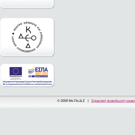
© 2008 Μο.Πα.Δι.Σ |
Σημαντική ανακοίνωση νομικ