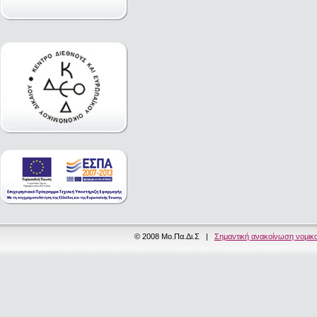
© 2008 Μο.Πα.Δι.Σ |
Σημαντική ανακοίνωση νομικ