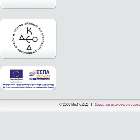
© 2008 Μο.Πα.Δι.Σ |
Σημαντική ανακοίνωση νομικ