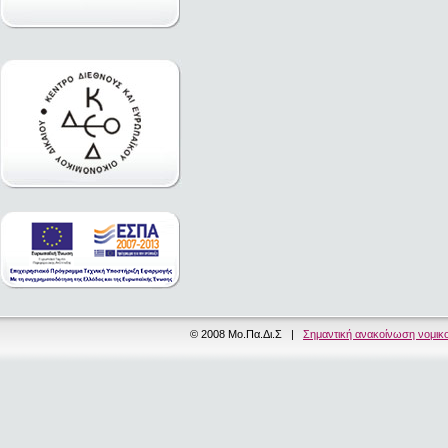
© 2008 Μο.Πα.Δι.Σ |
Σημαντική ανακοίνωση νομικ