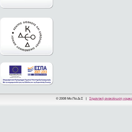
© 2008 Μο.Πα.Δι.Σ |
Σημαντική ανακοίνωση νομικ