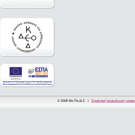
© 2008 Μο.Πα.Δι.Σ |
Σημαντική ανακοίνωση νομικ