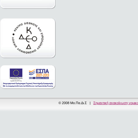
© 2008 Μο.Πα.Δι.Σ |
Σημαντική ανακοίνωση νομικ