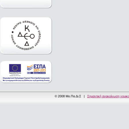
© 2008 Μο.Πα.Δι.Σ |
Σημαντική ανακοίνωση νομικ