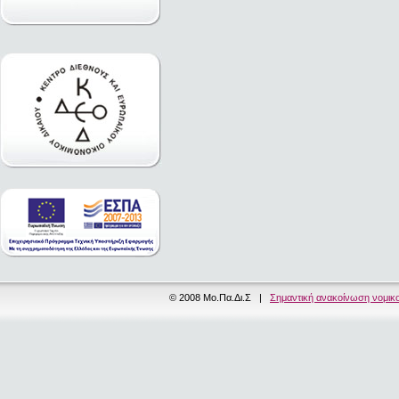
© 2008 Μο.Πα.Δι.Σ |
Σημαντική ανακοίνωση νομικ