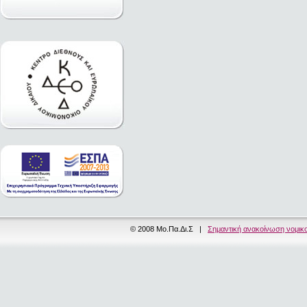
© 2008 Μο.Πα.Δι.Σ |
Σημαντική ανακοίνωση νομικ