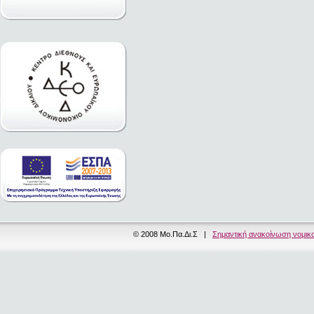
© 2008 Μο.Πα.Δι.Σ |
Σημαντική ανακοίνωση νομικ