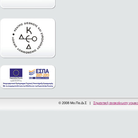
© 2008 Μο.Πα.Δι.Σ |
Σημαντική ανακοίνωση νομικ