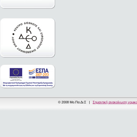
© 2008 Μο.Πα.Δι.Σ |
Σημαντική ανακοίνωση νομικ