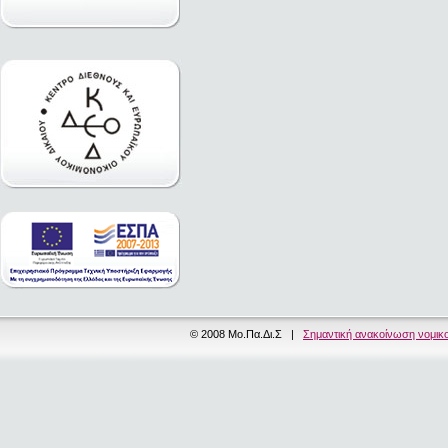
© 2008 Μο.Πα.Δι.Σ |
Σημαντική ανακοίνωση νομικ