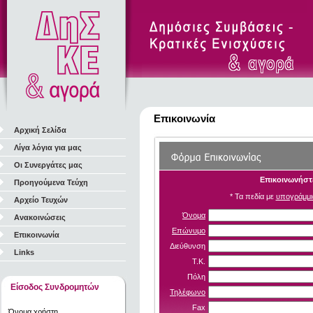
Επικοινωνία
Αρχική Σελίδα
Λίγα λόγια για μας
Οι Συνεργάτες μας
Επικοινωνήστε
Προηγούμενα Τεύχη
* Τα πεδία με
υπογράμμι
Αρχείο Τευχών
Όνομα
Ανακοινώσεις
Επώνυμο
Επικοινωνία
Διεύθυνση
Links
Τ.Κ.
Πόλη
Είσοδος Συνδρομητών
Τηλέφωνο
Fax
Όνομα χρήστη