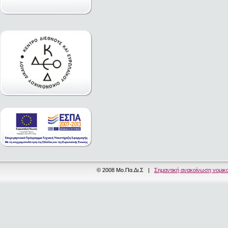
© 2008 Μο.Πα.Δι.Σ |
Σημαντική ανακοίνωση νομικ