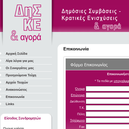
Επικοινωνία
Αρχική Σελίδα
Λίγα λόγια για μας
Οι Συνεργάτες μας
Επικοινωνήστε
Προηγούμενα Τεύχη
* Τα πεδία με
υπογράμμι
Αρχείο Τευχών
Όνομα
Ανακοινώσεις
Επώνυμο
Επικοινωνία
Διεύθυνση
Links
Τ.Κ.
Πόλη
Είσοδος Συνδρομητών
Τηλέφωνο
Fax
Όνομα χρήστη