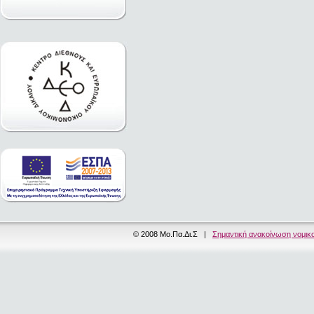
© 2008 Μο.Πα.Δι.Σ |
Σημαντική ανακοίνωση νομικ