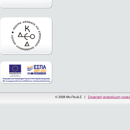
© 2008 Μο.Πα.Δι.Σ |
Σημαντική ανακοίνωση νομικ