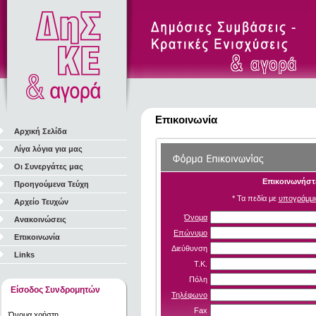
Επικοινωνία
Αρχική Σελίδα
Λίγα λόγια για μας
Οι Συνεργάτες μας
Επικοινωνήστε
Προηγούμενα Τεύχη
* Τα πεδία με
υπογράμμι
Αρχείο Τευχών
Όνομα
Ανακοινώσεις
Επώνυμο
Επικοινωνία
Διεύθυνση
Links
Τ.Κ.
Πόλη
Είσοδος Συνδρομητών
Τηλέφωνο
Fax
Όνομα χρήστη