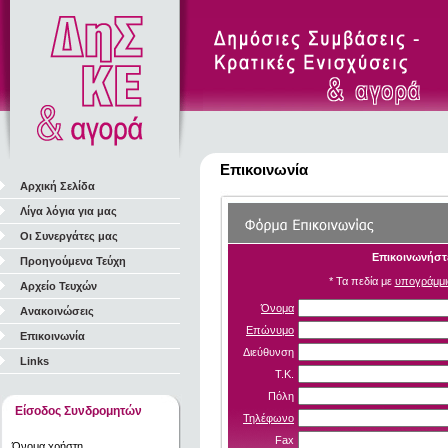
Επικοινωνία
Αρχική Σελίδα
Λίγα λόγια για μας
Οι Συνεργάτες μας
Επικοινωνήστε
Προηγούμενα Τεύχη
* Τα πεδία με
υπογράμμι
Αρχείο Τευχών
Όνομα
Ανακοινώσεις
Επώνυμο
Επικοινωνία
Διεύθυνση
Links
Τ.Κ.
Πόλη
Είσοδος Συνδρομητών
Τηλέφωνο
Fax
Όνομα χρήστη