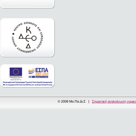
© 2008 Μο.Πα.Δι.Σ |
Σημαντική ανακοίνωση νομικ