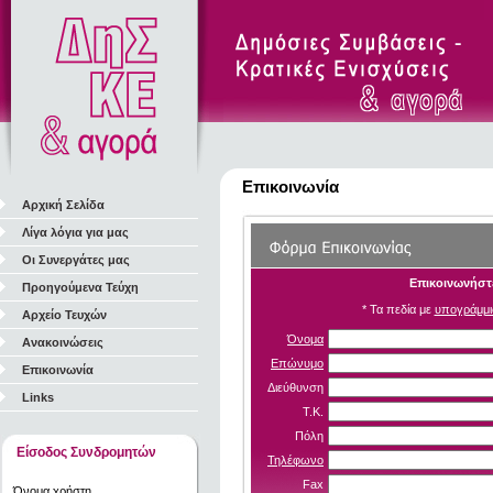
Επικοινωνία
Αρχική Σελίδα
Λίγα λόγια για μας
Οι Συνεργάτες μας
Επικοινωνήστε
Προηγούμενα Τεύχη
* Τα πεδία με
υπογράμμι
Αρχείο Τευχών
Όνομα
Ανακοινώσεις
Επώνυμο
Επικοινωνία
Διεύθυνση
Links
Τ.Κ.
Πόλη
Είσοδος Συνδρομητών
Τηλέφωνο
Fax
Όνομα χρήστη