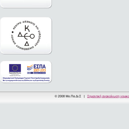
© 2008 Μο.Πα.Δι.Σ |
Σημαντική ανακοίνωση νομικ