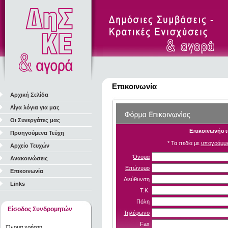
Επικοινωνία
Αρχική Σελίδα
Λίγα λόγια για μας
Οι Συνεργάτες μας
Επικοινωνήστε
Προηγούμενα Τεύχη
* Τα πεδία με
υπογράμμι
Αρχείο Τευχών
Όνομα
Ανακοινώσεις
Επώνυμο
Επικοινωνία
Διεύθυνση
Links
Τ.Κ.
Πόλη
Είσοδος Συνδρομητών
Τηλέφωνο
Fax
Όνομα χρήστη