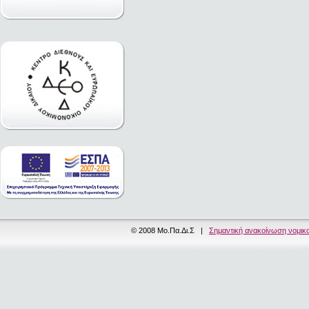
© 2008 Μο.Πα.Δι.Σ |
Σημαντική ανακοίνωση νομικ