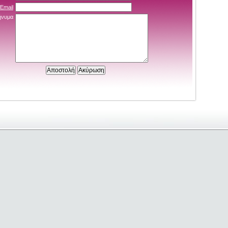
Email
νυμα