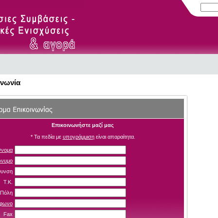
ινωνία
Επικοινωνήστε μαζί μας
* Τα πεδία με
υπογράμμιση
είναι απαραίτητα.
νομα
νυμο
θυνση
Τ.Κ.
Πόλη
έφωνο
Fax