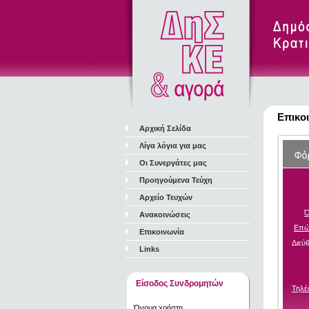
Επικο
Αρχική Σελίδα
Λίγα λόγια για μας
Οι Συνεργάτες μας
Προηγούμενα Τεύχη
Αρχείο Τευχών
Ό
Ανακοινώσεις
Επώ
Επικοινωνία
Διεύ
Links
Είσοδος Συνδρομητών
Τηλ
Όνομα χρήστη