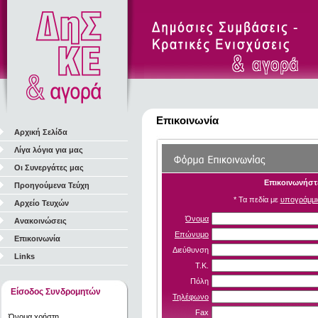
Επικοινωνία
Αρχική Σελίδα
Λίγα λόγια για μας
Οι Συνεργάτες μας
Επικοινωνήστε
Προηγούμενα Τεύχη
* Τα πεδία με
υπογράμμι
Αρχείο Τευχών
Όνομα
Ανακοινώσεις
Επώνυμο
Επικοινωνία
Διεύθυνση
Links
Τ.Κ.
Πόλη
Είσοδος Συνδρομητών
Τηλέφωνο
Fax
Όνομα χρήστη