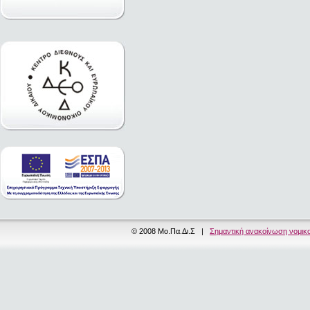
© 2008 Μο.Πα.Δι.Σ |
Σημαντική ανακοίνωση νομικ