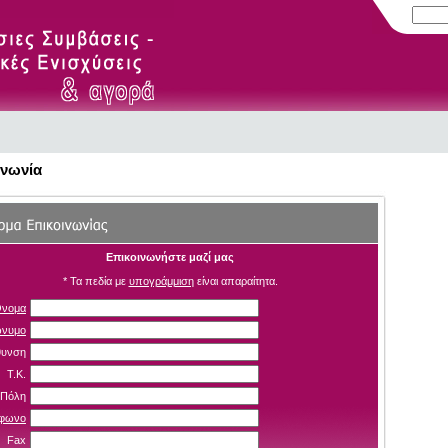
ινωνία
Επικοινωνήστε μαζί μας
* Τα πεδία με
υπογράμμιση
είναι απαραίτητα.
νομα
νυμο
θυνση
Τ.Κ.
Πόλη
έφωνο
Fax