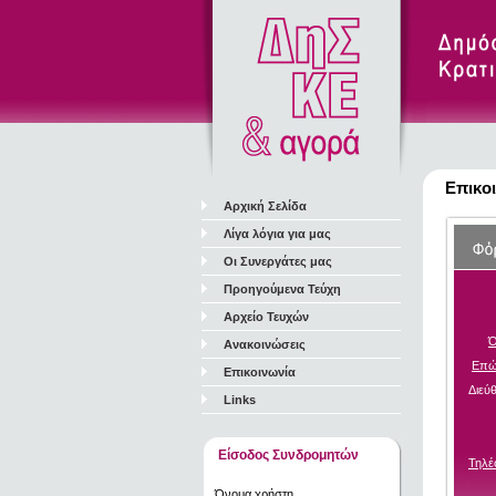
Επικο
Αρχική Σελίδα
Λίγα λόγια για μας
Οι Συνεργάτες μας
Προηγούμενα Τεύχη
Αρχείο Τευχών
Ό
Ανακοινώσεις
Επώ
Επικοινωνία
Διεύ
Links
Είσοδος Συνδρομητών
Τηλ
Όνομα χρήστη