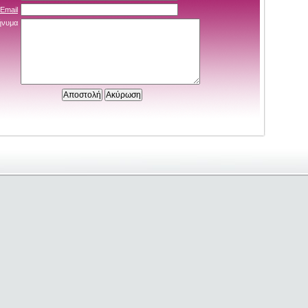
Email
νυμα