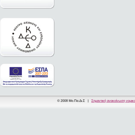
© 2008 Μο.Πα.Δι.Σ |
Σημαντική ανακοίνωση νομικ