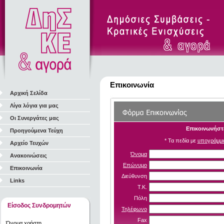
Επικοινωνία
Αρχική Σελίδα
Λίγα λόγια για μας
Οι Συνεργάτες μας
Επικοινωνήστε
Προηγούμενα Τεύχη
* Τα πεδία με
υπογράμμι
Αρχείο Τευχών
Όνομα
Ανακοινώσεις
Επώνυμο
Επικοινωνία
Διεύθυνση
Links
Τ.Κ.
Πόλη
Είσοδος Συνδρομητών
Τηλέφωνο
Fax
Όνομα χρήστη