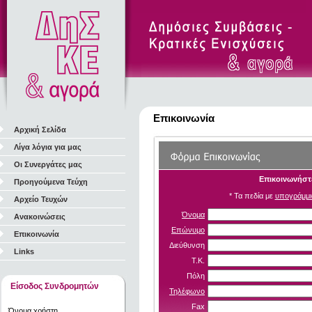
Επικοινωνία
Αρχική Σελίδα
Λίγα λόγια για μας
Οι Συνεργάτες μας
Επικοινωνήστε
Προηγούμενα Τεύχη
* Τα πεδία με
υπογράμμι
Αρχείο Τευχών
Όνομα
Ανακοινώσεις
Επώνυμο
Επικοινωνία
Διεύθυνση
Links
Τ.Κ.
Πόλη
Είσοδος Συνδρομητών
Τηλέφωνο
Fax
Όνομα χρήστη