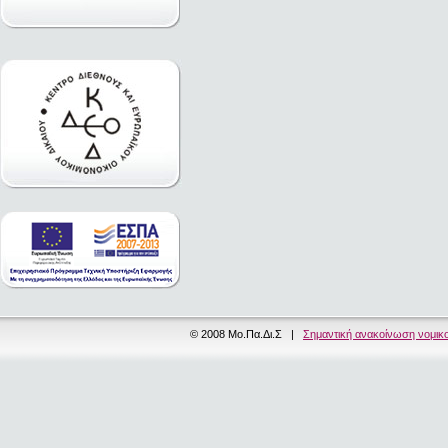
© 2008 Μο.Πα.Δι.Σ |
Σημαντική ανακοίνωση νομικ