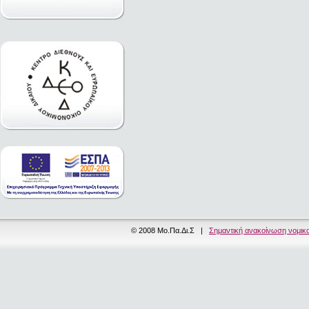
© 2008 Μο.Πα.Δι.Σ |
Σημαντική ανακοίνωση νομικ