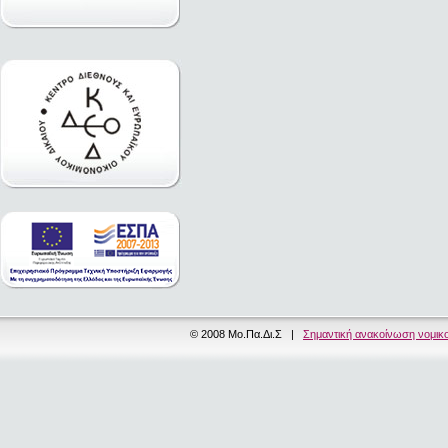
© 2008 Μο.Πα.Δι.Σ |
Σημαντική ανακοίνωση νομικ