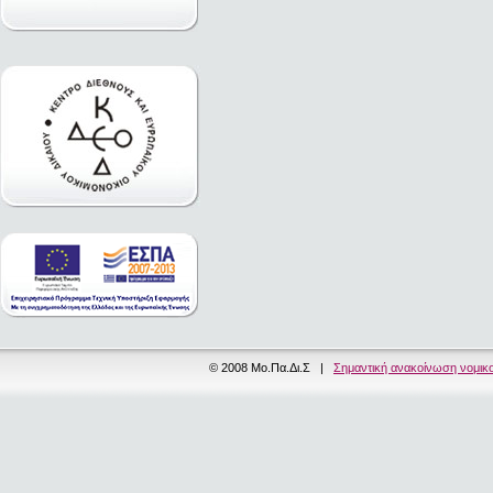
© 2008 Μο.Πα.Δι.Σ |
Σημαντική ανακοίνωση νομικ