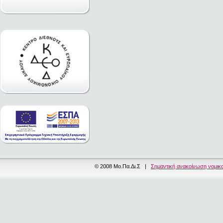
© 2008 Μο.Πα.Δι.Σ |
Σημαντική ανακοίνωση νομικ