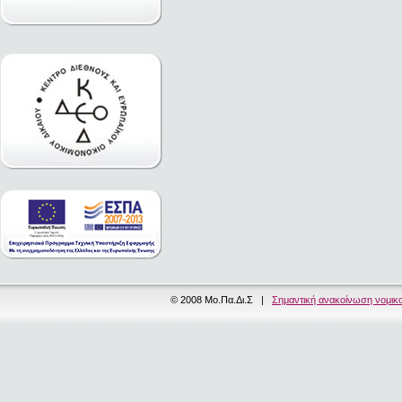
© 2008 Μο.Πα.Δι.Σ |
Σημαντική ανακοίνωση νομικ