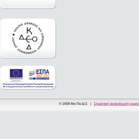
© 2008 Μο.Πα.Δι.Σ |
Σημαντική ανακοίνωση νομικ