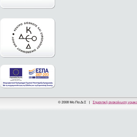
© 2008 Μο.Πα.Δι.Σ |
Σημαντική ανακοίνωση νομικ