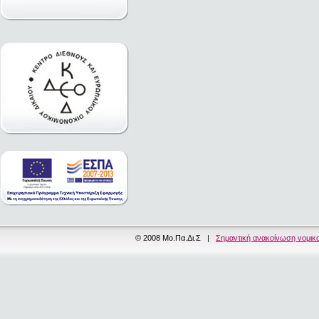
© 2008 Μο.Πα.Δι.Σ |
Σημαντική ανακοίνωση νομικ