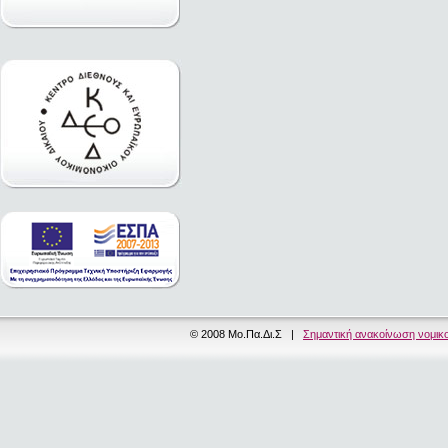
© 2008 Μο.Πα.Δι.Σ |
Σημαντική ανακοίνωση νομικ