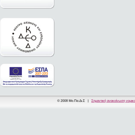
© 2008 Μο.Πα.Δι.Σ |
Σημαντική ανακοίνωση νομικ