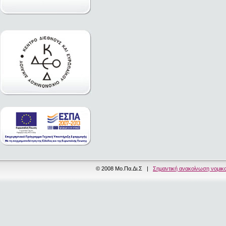
© 2008 Μο.Πα.Δι.Σ |
Σημαντική ανακοίνωση νομικ