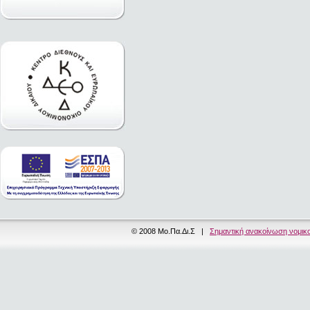
© 2008 Μο.Πα.Δι.Σ |
Σημαντική ανακοίνωση νομικ